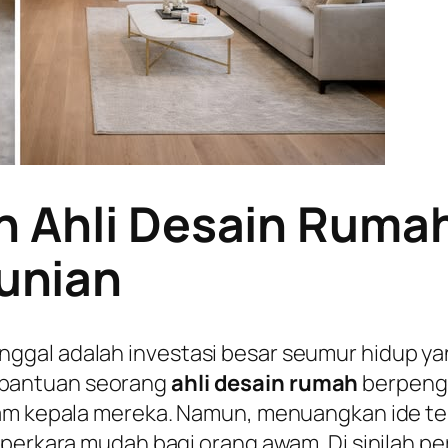
n Ahli Desain Ruma
unian
nggal adalah investasi besar seumur hidup
bantuan seorang
ahli desain rumah
berpenga
lam kepala mereka. Namun, menuangkan ide te
 perkara mudah bagi orang awam. Di sinilah pe