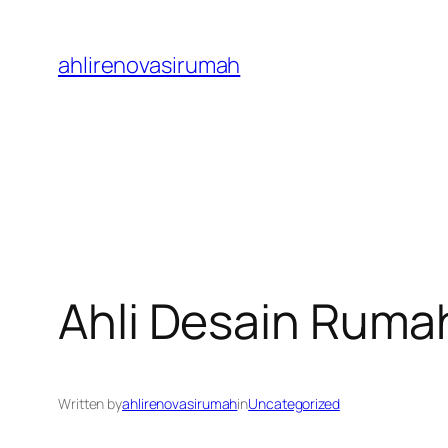
Skip
to
ahlirenovasirumah
content
Ahli Desain Ruma
Written by
ahlirenovasirumah
in
Uncategorized