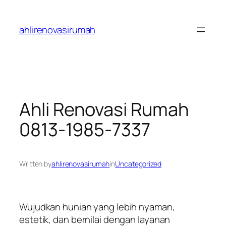
Skip
to
ahlirenovasirumah
content
Ahli Renovasi Rumah
0813-1985-7337
Written by
ahlirenovasirumah
in
Uncategorized
Wujudkan hunian yang lebih nyaman,
estetik, dan bernilai dengan layanan