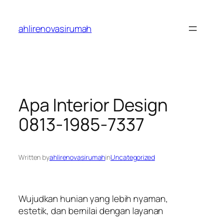
Skip
to
ahlirenovasirumah
content
Apa Interior Design
0813-1985-7337
Written by
ahlirenovasirumah
in
Uncategorized
Wujudkan hunian yang lebih nyaman,
estetik, dan bernilai dengan layanan