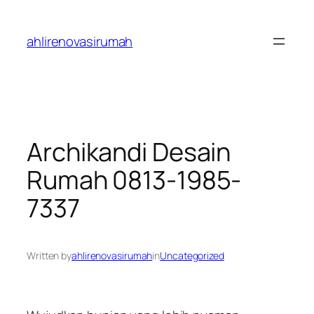
Skip
to
ahlirenovasirumah
content
Archikandi Desain
Rumah 0813-1985-
7337
Written by
ahlirenovasirumah
in
Uncategorized