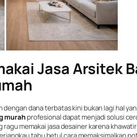
kai Jasa Arsitek 
umah
engan dana terbatas kini bukan lagi hal yang
ng murah
profesional dapat menjadi solusi c
agu memakai jasa desainer karena khawatir de
 terjangkau tahu betul cara memaksimalkan p