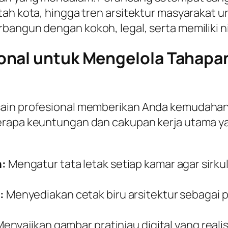
tah kota, hingga tren arsitektur masyarakat 
angun dengan kokoh, legal, serta memiliki nila
onal untuk Mengelola Tahapan
sain profesional memberikan Anda kemudahan
berapa keuntungan dan cakupan kerja utama y
n:
Mengatur tata letak setiap kamar agar sirku
:
Menyediakan cetak biru arsitektur sebagai 
enyajikan gambar pratinjau digital yang reali