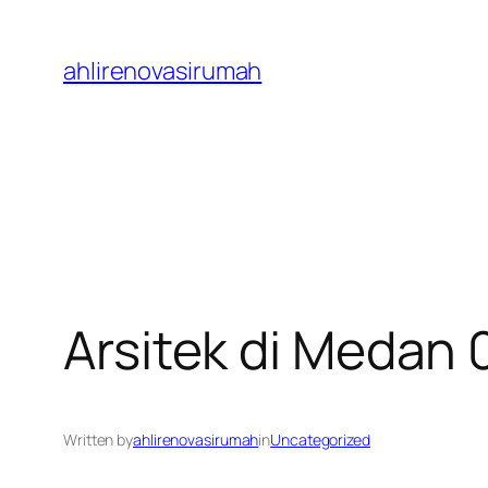
Skip
to
ahlirenovasirumah
content
Arsitek di Medan
Written by
ahlirenovasirumah
in
Uncategorized