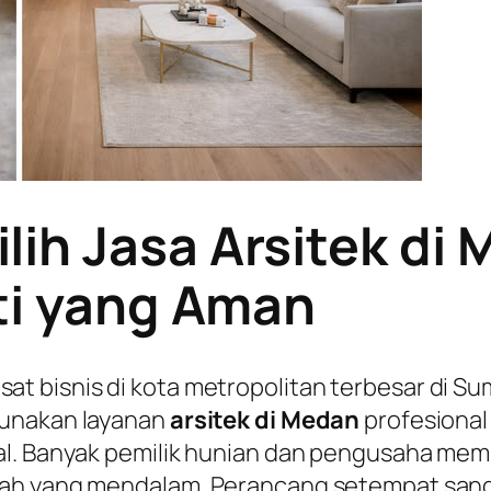
ih Jasa Arsitek di
ti yang Aman
t bisnis di kota metropolitan terbesar di
gunakan layanan
arsitek di Medan
profesional
eal. Banyak pemilik hunian dan pengusaha m
yah yang mendalam. Perancang setempat sang