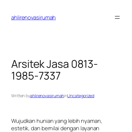
Skip
to
ahlirenovasirumah
content
Arsitek Jasa 0813-
1985-7337
Written by
ahlirenovasirumah
in
Uncategorized
Wujudkan hunian yang lebih nyaman,
estetik, dan bernilai dengan layanan