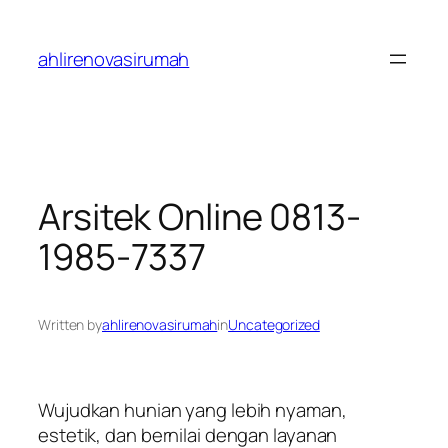
Skip
to
ahlirenovasirumah
content
Arsitek Online 0813-
1985-7337
Written by
ahlirenovasirumah
in
Uncategorized
Wujudkan hunian yang lebih nyaman,
estetik, dan bernilai dengan layanan