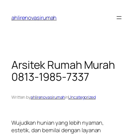
Skip
to
ahlirenovasirumah
content
Arsitek Rumah Murah
0813-1985-7337
Written by
ahlirenovasirumah
in
Uncategorized
Wujudkan hunian yang lebih nyaman,
estetik, dan bernilai dengan layanan