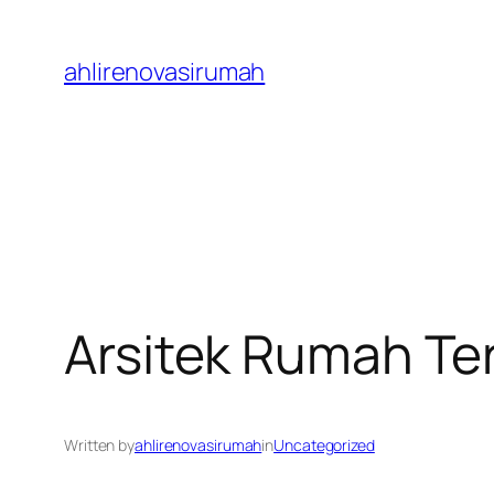
Skip
to
ahlirenovasirumah
content
Arsitek Rumah Ter
Written by
ahlirenovasirumah
in
Uncategorized