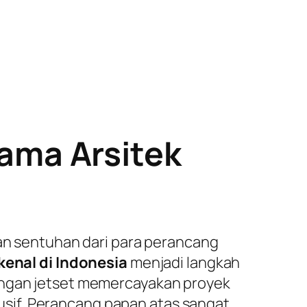
ama Arsitek
kan sentuhan dari para perancang
kenal di Indonesia
menjadi langkah
langan jetset memercayakan proyek
sif. Perancang papan atas sangat