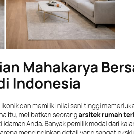
an Mahakarya Bers
di Indonesia
ikonik dan memiliki nilai seni tinggi memerlu
ena itu, melibatkan seorang
arsitek rumah ter
i idaman Anda. Banyak pemilik modal dari ka
rena menginginkan detail yang sangat eksklu