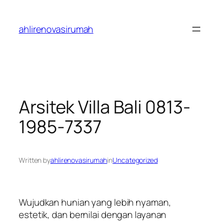
Skip
to
ahlirenovasirumah
content
Arsitek Villa Bali 0813-
1985-7337
Written by
ahlirenovasirumah
in
Uncategorized
Wujudkan hunian yang lebih nyaman,
estetik, dan bernilai dengan layanan