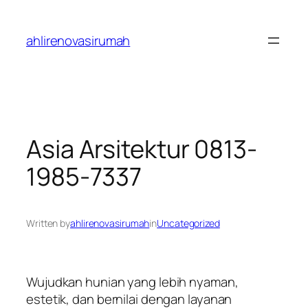
Skip
to
ahlirenovasirumah
content
Asia Arsitektur 0813-
1985-7337
Written by
ahlirenovasirumah
in
Uncategorized
Wujudkan hunian yang lebih nyaman,
estetik, dan bernilai dengan layanan