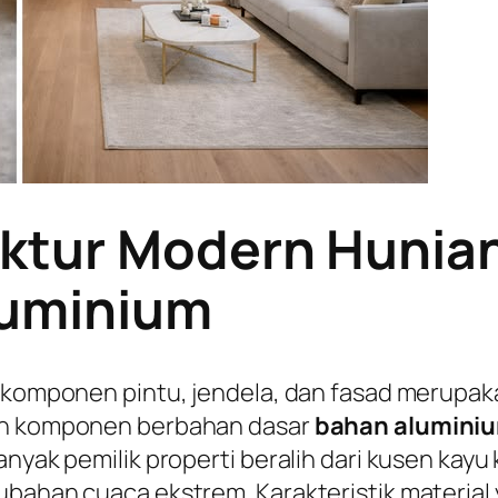
uktur Modern Huni
luminium
k komponen pintu, jendela, dan fasad merupak
aan komponen berbahan dasar
bahan alumini
anyak pemilik properti beralih dari kusen kayu
rubahan cuaca ekstrem. Karakteristik materia