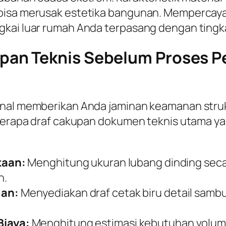
 bisa merusak estetika bangunan. Mempercaya
kai luar rumah Anda terpasang dengan tingkat
pan Teknis Sebelum Proses 
onal memberikan Anda jaminan keamanan strukt
eberapa draf cakupan dokumen teknis utama y
kaan:
Menghitung ukuran lubang dinding secar
n.
gan:
Menyediakan draf cetak biru detail sam
iaya:
Menghitung estimasi kebutuhan volume