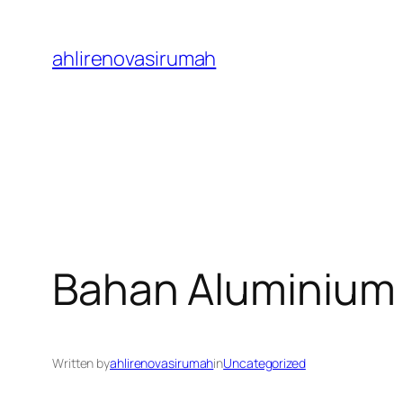
Skip
to
ahlirenovasirumah
content
Bahan Aluminium
Written by
ahlirenovasirumah
in
Uncategorized