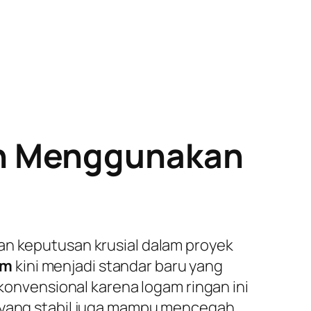
an Menggunakan
an keputusan krusial dalam proyek
um
kini menjadi standar baru yang
 konvensional karena logam ringan ini
l yang stabil juga mampu mencegah