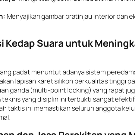
n:
Menyajikan gambar pratinjau interior dan 
si Kedap Suara untuk Menin
 yang padat menuntut adanya sistem peredaman 
an lapisan karet silikon berkualitas tinggi p
ian ganda (
multi-point locking
) yang rapat ju
knis yang disiplin ini terbukti sangat efekt
h taktis ini memastikan seluruh anggota kelu
mal.