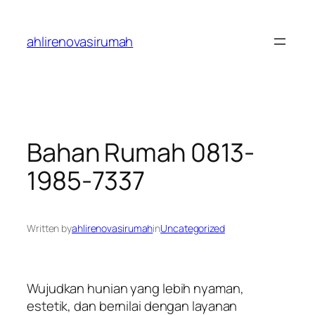
Skip
to
ahlirenovasirumah
content
Bahan Rumah 0813-
1985-7337
Written by
ahlirenovasirumah
in
Uncategorized
Wujudkan hunian yang lebih nyaman,
estetik, dan bernilai dengan layanan