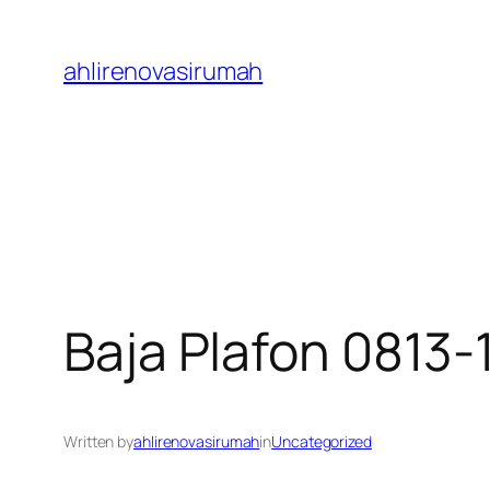
Skip
to
ahlirenovasirumah
content
Baja Plafon 0813
Written by
ahlirenovasirumah
in
Uncategorized