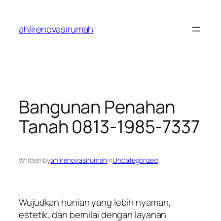
Skip
to
ahlirenovasirumah
content
Bangunan Penahan
Tanah 0813-1985-7337
Written by
ahlirenovasirumah
in
Uncategorized
Wujudkan hunian yang lebih nyaman,
estetik, dan bernilai dengan layanan