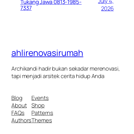
July 4,
Tukang Jawa 0813-1985-
7337
2026
ahlirenovasirumah
Archikandi hadir bukan sekadar merenovasi,
tapi menjadi arsitek cerita hidup Anda
Blog
Events
About
Shop
FAQs
Patterns
Authors
Themes