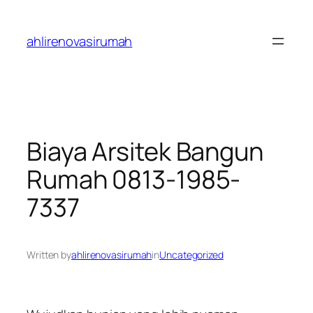
Skip
to
ahlirenovasirumah
content
Biaya Arsitek Bangun
Rumah 0813-1985-
7337
Written by
ahlirenovasirumah
in
Uncategorized