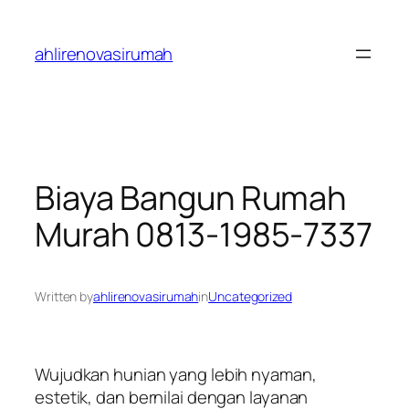
Skip
to
ahlirenovasirumah
content
Biaya Bangun Rumah
Murah 0813-1985-7337
Written by
ahlirenovasirumah
in
Uncategorized
Wujudkan hunian yang lebih nyaman,
estetik, dan bernilai dengan layanan