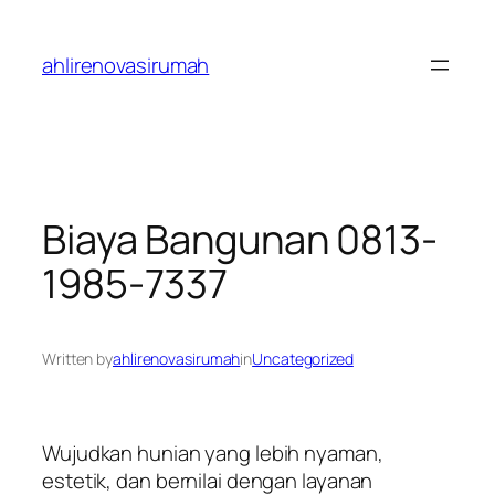
Skip
to
ahlirenovasirumah
content
Biaya Bangunan 0813-
1985-7337
Written by
ahlirenovasirumah
in
Uncategorized
Wujudkan hunian yang lebih nyaman,
estetik, dan bernilai dengan layanan