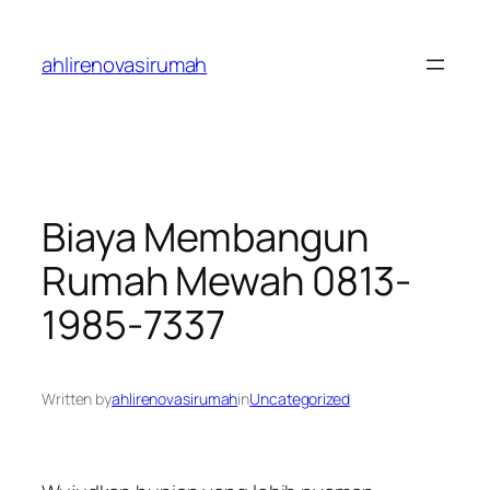
Skip
to
ahlirenovasirumah
content
Biaya Membangun
Rumah Mewah 0813-
1985-7337
Written by
ahlirenovasirumah
in
Uncategorized