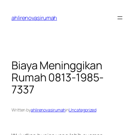
Skip
to
ahlirenovasirumah
content
Biaya Meninggikan
Rumah 0813-1985-
7337
Written by
ahlirenovasirumah
in
Uncategorized