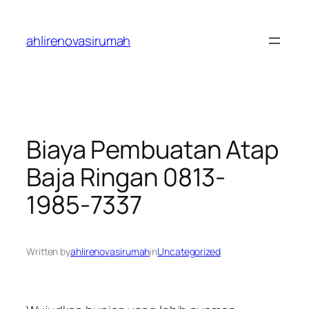
Skip
to
ahlirenovasirumah
content
Biaya Pembuatan Atap
Baja Ringan 0813-
1985-7337
Written by
ahlirenovasirumah
in
Uncategorized