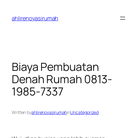
Skip
to
ahlirenovasirumah
content
Biaya Pembuatan
Denah Rumah 0813-
1985-7337
Written by
ahlirenovasirumah
in
Uncategorized