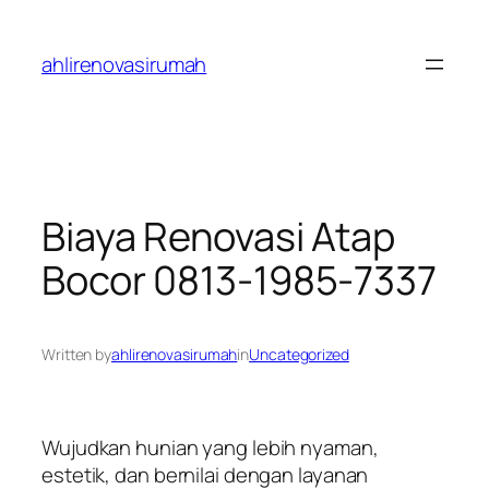
Skip
to
ahlirenovasirumah
content
Biaya Renovasi Atap
Bocor 0813-1985-7337
Written by
ahlirenovasirumah
in
Uncategorized
Wujudkan hunian yang lebih nyaman,
estetik, dan bernilai dengan layanan