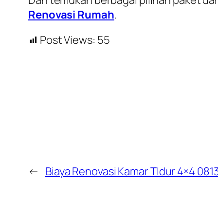
Renovasi Rumah
.
Post Views:
55
←
Biaya Renovasi Kamar TIdur 4×4 081