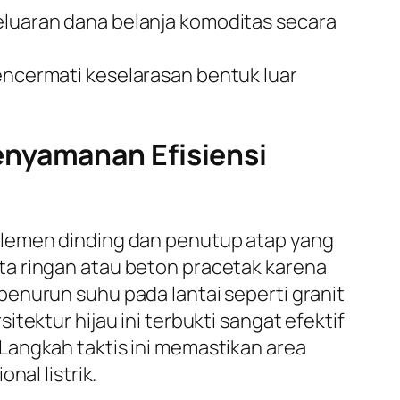
uaran dana belanja komoditas secara
mencermati keselarasan bentuk luar
enyamanan Efisiensi
elemen dinding dan penutup atap yang
ta ringan atau beton pracetak karena
enurun suhu pada lantai seperti granit
tektur hijau ini terbukti sangat efektif
Langkah taktis ini memastikan area
nal listrik.