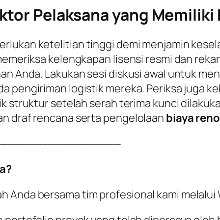
ktor Pelaksana yang Memiliki K
rlukan ketelitian tinggi demi menjamin kesel
 memeriksa kelengkapan lisensi resmi dan reka
han Anda. Lakukan sesi diskusi awal untuk me
a pengiriman logistik mereka. Periksa juga k
k struktur setelah serah terima kunci dilakuka
an draf rencana serta pengelolaan
biaya reno
────────────────
a?
ah Anda bersama tim profesional kami melalu
 portofolio proyek yang telah dipercaya oleh 