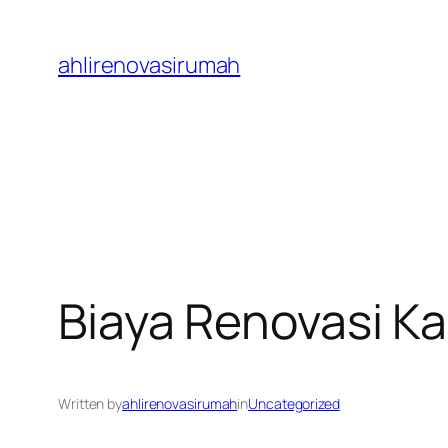
Skip
to
ahlirenovasirumah
content
Biaya Renovasi K
Written by
ahlirenovasirumah
in
Uncategorized