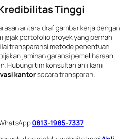
redibilitas Tinggi
arasan antara draf gambar kerja dengan
m jejak portofolio proyek yang pernah
nilai transparansi metode penentuan
ebijakan jaminan garansi pemeliharaan
n. Hubungi tim konsultan ahli kami
vasi kantor
secara transparan.
i WhatsApp
0813-1985-7337
.
banyak klien melalui website kami
Ahli