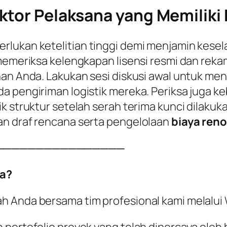
ktor Pelaksana yang Memiliki K
rlukan ketelitian tinggi demi menjamin kesel
 memeriksa kelengkapan lisensi resmi dan reka
han Anda. Lakukan sesi diskusi awal untuk me
a pengiriman logistik mereka. Periksa juga k
k struktur setelah serah terima kunci dilakuka
an draf rencana serta pengelolaan
biaya reno
────────────────
a?
ah Anda bersama tim profesional kami melalu
 portofolio proyek yang telah dipercaya oleh 