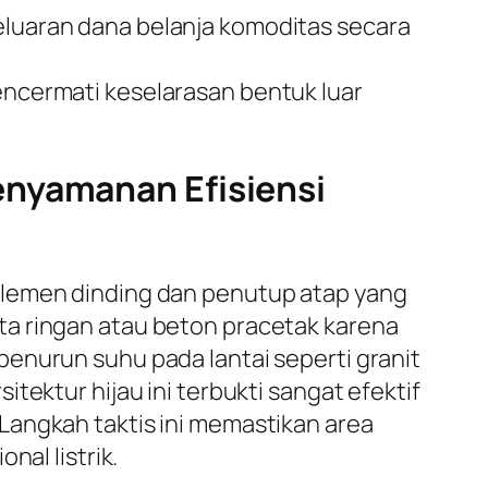
uaran dana belanja komoditas secara
mencermati keselarasan bentuk luar
enyamanan Efisiensi
elemen dinding dan penutup atap yang
ta ringan atau beton pracetak karena
enurun suhu pada lantai seperti granit
tektur hijau ini terbukti sangat efektif
Langkah taktis ini memastikan area
nal listrik.