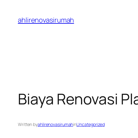
Skip
to
ahlirenovasirumah
content
Biaya Renovasi P
Written by
ahlirenovasirumah
in
Uncategorized