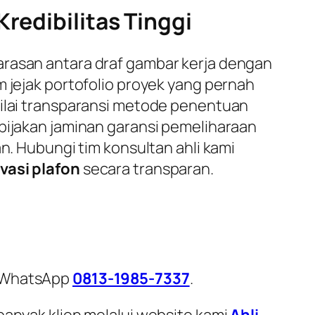
redibilitas Tinggi
arasan antara draf gambar kerja dengan
m jejak portofolio proyek yang pernah
nilai transparansi metode penentuan
ebijakan jaminan garansi pemeliharaan
n. Hubungi tim konsultan ahli kami
vasi plafon
secara transparan.
i WhatsApp
0813-1985-7337
.
banyak klien melalui website kami
Ahli