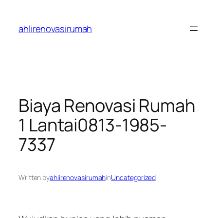
Skip
to
ahlirenovasirumah
content
Biaya Renovasi Rumah
1 Lantai0813-1985-
7337
Written by
ahlirenovasirumah
in
Uncategorized