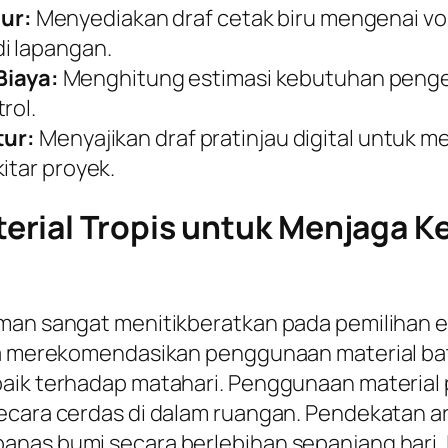
ur:
Menyediakan draf cetak biru mengenai v
i lapangan.
iaya:
Menghitung estimasi kebutuhan pengel
rol.
tur:
Menyajikan draf pratinjau digital untuk 
itar proyek.
rial Tropis untuk Menjaga K
aman sangat menitikberatkan pada pemilihan 
nya merekomendasikan penggunaan material ba
aik terhadap matahari. Penggunaan material p
cara cerdas di dalam ruangan. Pendekatan arsi
anas bumi secara berlebihan sepanjang hari. 