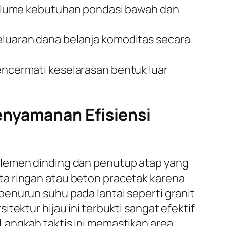
olume kebutuhan pondasi bawah dan
uaran dana belanja komoditas secara
mencermati keselarasan bentuk luar
enyamanan Efisiensi
elemen dinding dan penutup atap yang
ta ringan atau beton pracetak karena
enurun suhu pada lantai seperti granit
tektur hijau ini terbukti sangat efektif
Langkah taktis ini memastikan area