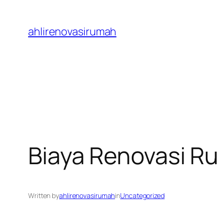
Skip
to
ahlirenovasirumah
content
Biaya Renovasi R
Written by
ahlirenovasirumah
in
Uncategorized