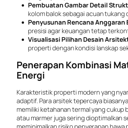
Pembuatan Gambar Detail Strukt
kolom balok sebagai acuan tukang d
Penyusunan Rencana Anggaran B
presisi agar keuangan tetap terkont
Visualisasi Pilihan Desain Arsitek
properti dengan kondisi lanskap sek
Penerapan Kombinasi Mate
Energi
Karakteristik properti modern yang ny
adaptif. Para arsitek tepercaya biasa
memiliki ketahanan termal yang cukup b
atau marmer juga sering dioptimalkan se
meminimalkan risiko penyerapan hawa p