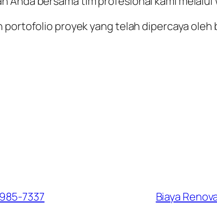
ah Anda bersama tim profesional kami melalu
 portofolio proyek yang telah dipercaya oleh 
1985-7337
Biaya Renov