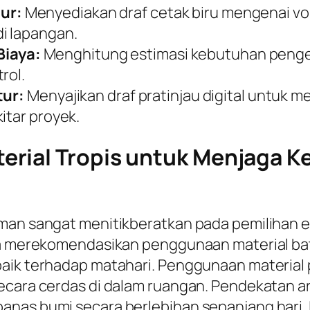
ur:
Menyediakan draf cetak biru mengenai v
i lapangan.
iaya:
Menghitung estimasi kebutuhan pengel
rol.
tur:
Menyajikan draf pratinjau digital untuk 
itar proyek.
rial Tropis untuk Menjaga K
aman sangat menitikberatkan pada pemilihan 
nya merekomendasikan penggunaan material ba
aik terhadap matahari. Penggunaan material p
cara cerdas di dalam ruangan. Pendekatan arsi
anas bumi secara berlebihan sepanjang hari. 