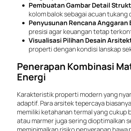
Pembuatan Gambar Detail Strukt
kolom balok sebagai acuan tukang d
Penyusunan Rencana Anggaran B
presisi agar keuangan tetap terkont
Visualisasi Pilihan Desain Arsitek
properti dengan kondisi lanskap sek
Penerapan Kombinasi Mate
Energi
Karakteristik properti modern yang ny
adaptif. Para arsitek tepercaya biasa
memiliki ketahanan termal yang cukup b
atau marmer juga sering dioptimalkan se
meminimalkan risiko penyerapan hawa p