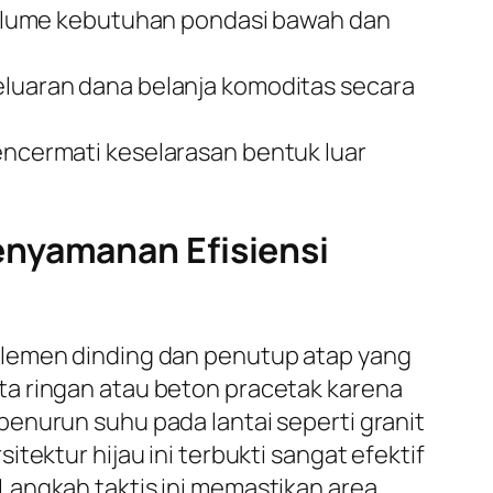
olume kebutuhan pondasi bawah dan
uaran dana belanja komoditas secara
mencermati keselarasan bentuk luar
enyamanan Efisiensi
elemen dinding dan penutup atap yang
ta ringan atau beton pracetak karena
enurun suhu pada lantai seperti granit
tektur hijau ini terbukti sangat efektif
Langkah taktis ini memastikan area