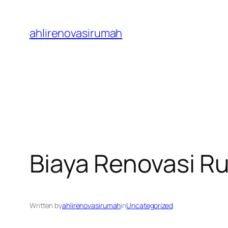
Skip
to
ahlirenovasirumah
content
Biaya Renovasi R
Written by
ahlirenovasirumah
in
Uncategorized