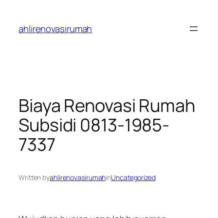
Skip
to
ahlirenovasirumah
content
Biaya Renovasi Rumah
Subsidi 0813-1985-
7337
Written by
ahlirenovasirumah
in
Uncategorized