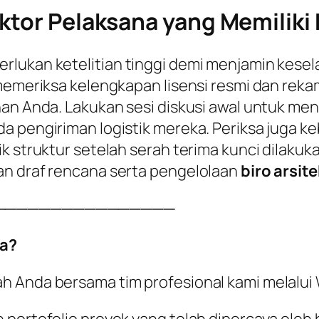
ktor Pelaksana yang Memiliki K
rlukan ketelitian tinggi demi menjamin kesel
 memeriksa kelengkapan lisensi resmi dan reka
han Anda. Lakukan sesi diskusi awal untuk me
a pengiriman logistik mereka. Periksa juga k
k struktur setelah serah terima kunci dilakuka
an draf rencana serta pengelolaan
biro arsite
────────────────
a?
ah Anda bersama tim profesional kami melalu
 portofolio proyek yang telah dipercaya oleh 