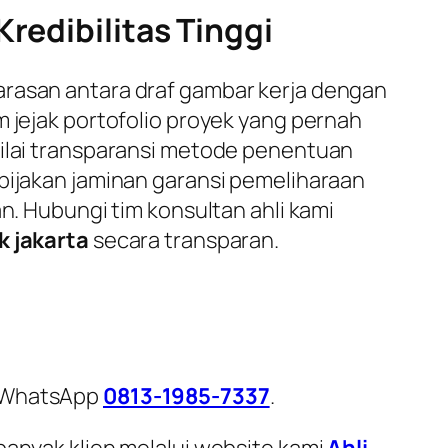
redibilitas Tinggi
arasan antara draf gambar kerja dengan
m jejak portofolio proyek yang pernah
nilai transparansi metode penentuan
ebijakan jaminan garansi pemeliharaan
n. Hubungi tim konsultan ahli kami
k jakarta
secara transparan.
i WhatsApp
0813-1985-7337
.
banyak klien melalui website kami
Ahli