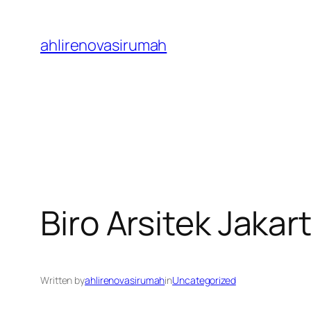
Skip
to
ahlirenovasirumah
content
Biro Arsitek Jaka
Written by
ahlirenovasirumah
in
Uncategorized