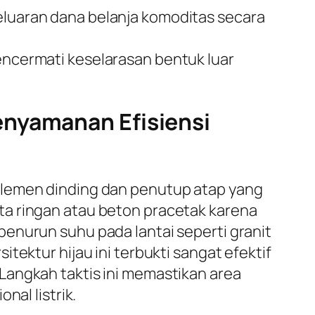
uaran dana belanja komoditas secara
mencermati keselarasan bentuk luar
enyamanan Efisiensi
elemen dinding dan penutup atap yang
ta ringan atau beton pracetak karena
enurun suhu pada lantai seperti granit
tektur hijau ini terbukti sangat efektif
Langkah taktis ini memastikan area
nal listrik.