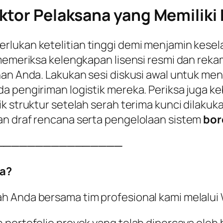
ktor Pelaksana yang Memiliki K
rlukan ketelitian tinggi demi menjamin kesel
 memeriksa kelengkapan lisensi resmi dan reka
han Anda. Lakukan sesi diskusi awal untuk me
a pengiriman logistik mereka. Periksa juga k
k struktur setelah serah terima kunci dilakuka
an draf rencana serta pengelolaan sistem
bor
────────────────
a?
ah Anda bersama tim profesional kami melalu
 portofolio proyek yang telah dipercaya oleh 