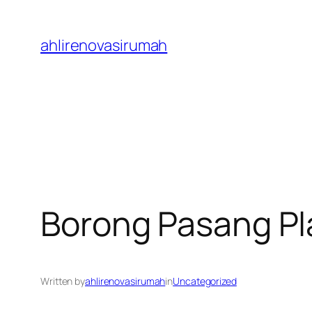
Skip
to
ahlirenovasirumah
content
Borong Pasang Pl
Written by
ahlirenovasirumah
in
Uncategorized