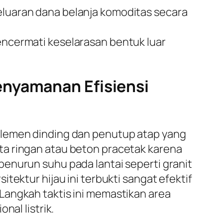
uaran dana belanja komoditas secara
mencermati keselarasan bentuk luar
enyamanan Efisiensi
elemen dinding dan penutup atap yang
ta ringan atau beton pracetak karena
enurun suhu pada lantai seperti granit
tektur hijau ini terbukti sangat efektif
Langkah taktis ini memastikan area
nal listrik.