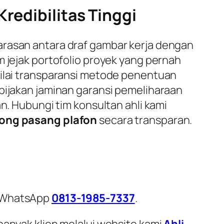
redibilitas Tinggi
arasan antara draf gambar kerja dengan
m jejak portofolio proyek yang pernah
nilai transparansi metode penentuan
ebijakan jaminan garansi pemeliharaan
n. Hubungi tim konsultan ahli kami
ong pasang plafon
secara transparan.
i WhatsApp
0813-1985-7337
.
banyak klien melalui website kami
Ahli