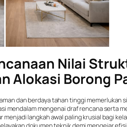
ncanaan Nilai Struk
 Alokasi Borong P
 aman dan berdaya tahan tinggi memerlukan s
urasi mendalam mengenai draf rencana serta m
r menjadi langkah awal paling krusial bagi ke
kelayakan dokumen teknik demi mengejar efisi