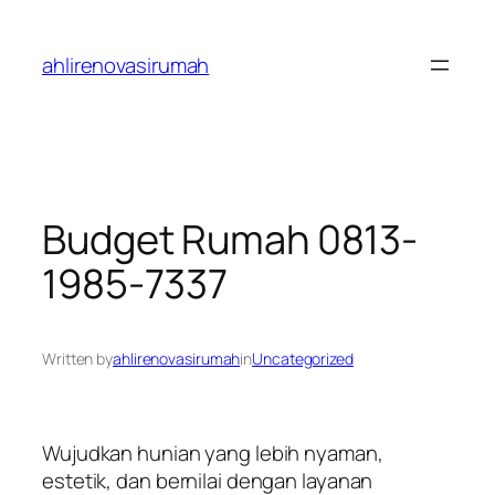
Skip
to
ahlirenovasirumah
content
Budget Rumah 0813-
1985-7337
Written by
ahlirenovasirumah
in
Uncategorized
Wujudkan hunian yang lebih nyaman,
estetik, dan bernilai dengan layanan