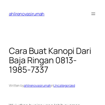
Skip
to
ahlirenovasirumah
content
Cara Buat Kanopi Dari
Baja Ringan 0813-
1985-7337
Written by
ahlirenovasirumah
in
Uncategorized