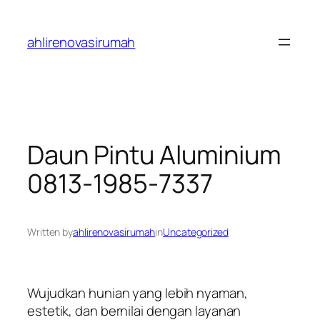
Skip
to
ahlirenovasirumah
content
Daun Pintu Aluminium
0813-1985-7337
Written by
ahlirenovasirumah
in
Uncategorized
Wujudkan hunian yang lebih nyaman,
estetik, dan bernilai dengan layanan