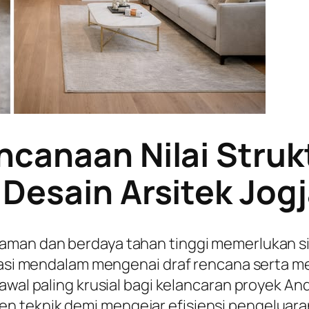
ncanaan Nilai Struk
Desain Arsitek Jog
 aman dan berdaya tahan tinggi memerlukan s
kurasi mendalam mengenai draf rencana serta 
wal paling krusial bagi kelancaran proyek Anda
 teknik demi mengejar efisiensi pengeluaran