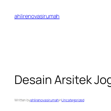
Skip
to
ahlirenovasirumah
content
Desain Arsitek Jo
Written by
ahlirenovasirumah
in
Uncategorized