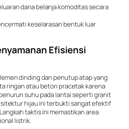
uaran dana belanja komoditas secara
mencermati keselarasan bentuk luar
enyamanan Efisiensi
elemen dinding dan penutup atap yang
ta ringan atau beton pracetak karena
enurun suhu pada lantai seperti granit
tektur hijau ini terbukti sangat efektif
Langkah taktis ini memastikan area
nal listrik.