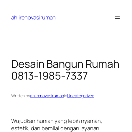
Skip
to
ahlirenovasirumah
content
Desain Bangun Rumah
0813-1985-7337
Written by
ahlirenovasirumah
in
Uncategorized
Wujudkan hunian yang lebih nyaman,
estetik, dan bernilai dengan layanan