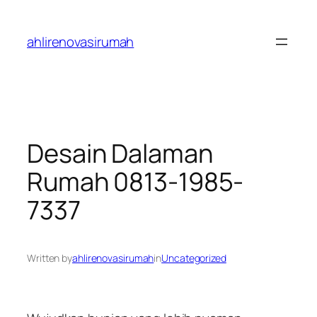
Skip
to
ahlirenovasirumah
content
Desain Dalaman
Rumah 0813-1985-
7337
Written by
ahlirenovasirumah
in
Uncategorized