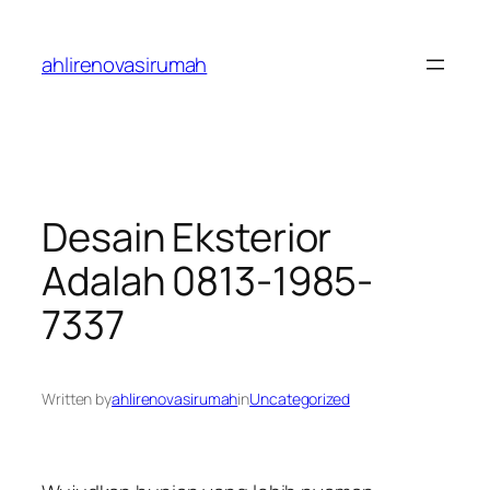
Skip
to
ahlirenovasirumah
content
Desain Eksterior
Adalah 0813-1985-
7337
Written by
ahlirenovasirumah
in
Uncategorized