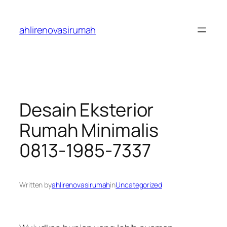
Skip
to
ahlirenovasirumah
content
Desain Eksterior
Rumah Minimalis
0813-1985-7337
Written by
ahlirenovasirumah
in
Uncategorized