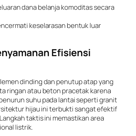
uaran dana belanja komoditas secara
mencermati keselarasan bentuk luar
enyamanan Efisiensi
elemen dinding dan penutup atap yang
ta ringan atau beton pracetak karena
enurun suhu pada lantai seperti granit
tektur hijau ini terbukti sangat efektif
Langkah taktis ini memastikan area
nal listrik.