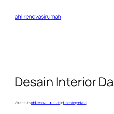
Skip
to
ahlirenovasirumah
content
Desain Interior 
Written by
ahlirenovasirumah
in
Uncategorized