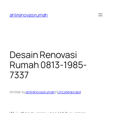
Skip
to
ahlirenovasirumah
content
Desain Renovasi
Rumah 0813-1985-
7337
Written by
ahlirenovasirumah
in
Uncategorized