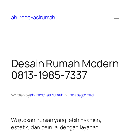
Skip
to
ahlirenovasirumah
content
Desain Rumah Modern
0813-1985-7337
Written by
ahlirenovasirumah
in
Uncategorized
Wujudkan hunian yang lebih nyaman,
estetik, dan bernilai dengan layanan