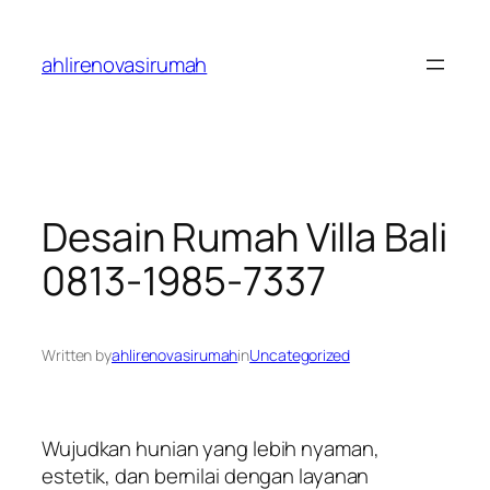
Skip
to
ahlirenovasirumah
content
Desain Rumah Villa Bali
0813-1985-7337
Written by
ahlirenovasirumah
in
Uncategorized
Wujudkan hunian yang lebih nyaman,
estetik, dan bernilai dengan layanan