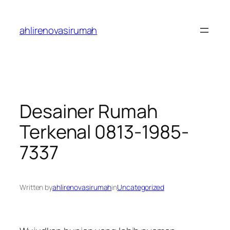
Skip
to
ahlirenovasirumah
content
Desainer Rumah
Terkenal 0813-1985-
7337
Written by
ahlirenovasirumah
in
Uncategorized