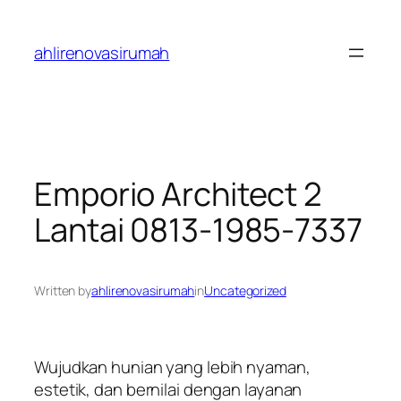
Skip
to
ahlirenovasirumah
content
Emporio Architect 2
Lantai 0813-1985-7337
Written by
ahlirenovasirumah
in
Uncategorized
Wujudkan hunian yang lebih nyaman,
estetik, dan bernilai dengan layanan