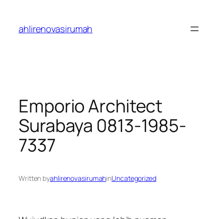
Skip
to
ahlirenovasirumah
content
Emporio Architect
Surabaya 0813-1985-
7337
Written by
ahlirenovasirumah
in
Uncategorized