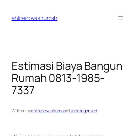
Skip
to
ahlirenovasirumah
content
Estimasi Biaya Bangun
Rumah 0813-1985-
7337
Written by
ahlirenovasirumah
in
Uncategorized