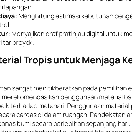
i lapangan.
iaya:
Menghitung estimasi kebutuhan pengel
rol.
tur:
Menyajikan draf pratinjau digital untuk 
itar proyek.
rial Tropis untuk Menjaga K
aman sangat menitikberatkan pada pemilihan 
nya merekomendasikan penggunaan material ba
aik terhadap matahari. Penggunaan material p
cara cerdas di dalam ruangan. Pendekatan arsi
anas bumi secara berlebihan sepanjang hari. 