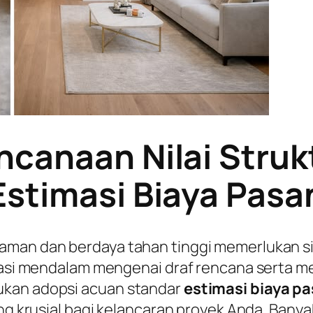
ncanaan Nilai Struk
Estimasi Biaya Pasa
 aman dan berdaya tahan tinggi memerlukan s
urasi mendalam mengenai draf rencana serta m
ukan adopsi acuan standar
estimasi biaya p
ing krusial bagi kelancaran proyek Anda. Banya