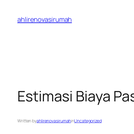
Skip
to
ahlirenovasirumah
content
Estimasi Biaya P
Written by
ahlirenovasirumah
in
Uncategorized