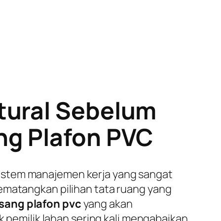
tural Sebelum
ng Plafon PVC
istem manajemen kerja yang sangat
ematangkan pilihan tata ruang yang
asang plafon pvc
yang akan
k pemilik lahan sering kali mengabaikan