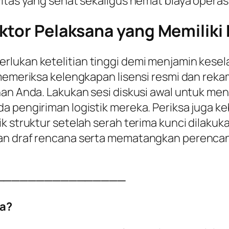
itas yang sehat sekaligus hemat biaya operasio
ktor Pelaksana yang Memiliki K
rlukan ketelitian tinggi demi menjamin kesel
 memeriksa kelengkapan lisensi resmi dan reka
han Anda. Lakukan sesi diskusi awal untuk me
a pengiriman logistik mereka. Periksa juga k
k struktur setelah serah terima kunci dilakuka
kan draf rencana serta mematangkan perenca
────────────────
a?