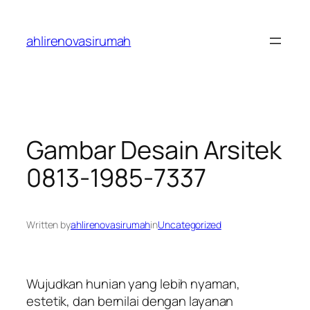
Skip
to
ahlirenovasirumah
content
Gambar Desain Arsitek
0813-1985-7337
Written by
ahlirenovasirumah
in
Uncategorized
Wujudkan hunian yang lebih nyaman,
estetik, dan bernilai dengan layanan